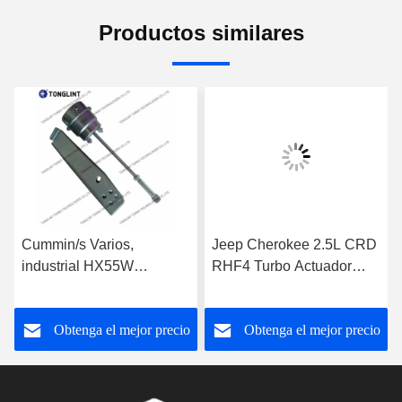
Productos similares
Cummin/s Varios,
Jeep Cherokee 2.5L CRD
industrial HX55W
RHF4 Turbo Actuador
actuador de turbo para el
35242096F para el
turbocompresor 3592778
turbocompresor
Obtenga el mejor precio
Obtenga el mejor precio
VF40A013 VA70