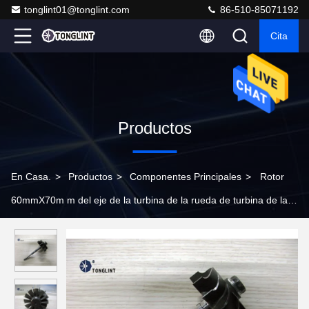
tonglint01@tonglint.com
86-510-85071192
Cita
Productos
En Casa.
>
Productos
>
Componentes Principales
>
Rotor
60mmX70m m del eje de la turbina de la rueda de turbina de las
piezas del motor del funcionamiento HX40 H1E Turbo 12
cuchillas