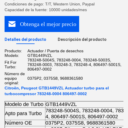
Condiciones de pago: T/T, Western Union, Paypal
Capacidad de la fuente: 10000 unidades/mes
Obtenga el mejor precio
Detalles del producto
Descripción del producto
Producto:
Actuador / Puerta de desechos
Modelo:
GTB1449VZL
783248-5004S, 783248-0004, 783248-5003S,
Fit For
783248-0003, 783248-3, 783248-4, 806497-5001S,
Turbo:
806497-0002
Número de
equipo
0375P2, 0375S8, 9688361580
original:
Citroën, Peugeot GTB1449VZL Actuador turbo para el
turbocompresor 783248-0004 806497-0002
Modelo de Turbo
GTB1449VZL
783248-5004S, 783248-0004, 78324
Apto para Turbo
4, 806497-5001S, 806497-0002
Número OE
0375P2, 0375S8, 9688361580