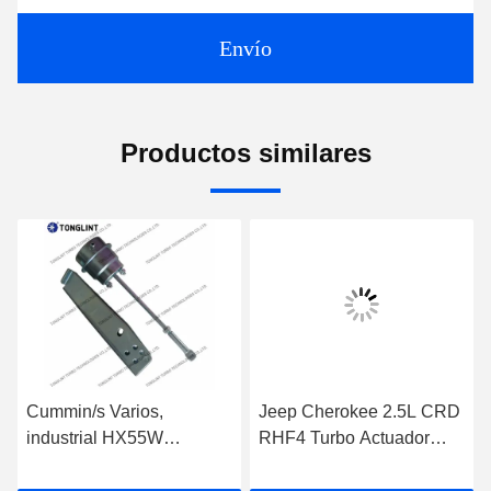
Envío
Productos similares
Cummin/s Varios,
Jeep Cherokee 2.5L CRD
industrial HX55W
RHF4 Turbo Actuador
actuador de turbo para el
35242096F para el
turbocompresor 3592778
turbocompresor