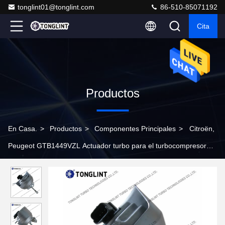
tonglint01@tonglint.com
86-510-85071192
Cita
Productos
En Casa.
>
Productos
>
Componentes Principales
>
Citroën,
Peugeot GTB1449VZL Actuador turbo para el turbocompresor
783248-0004 806497-0002