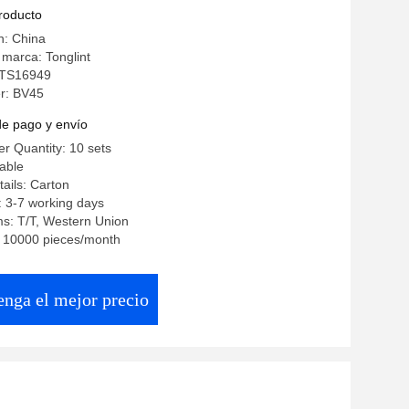
athfinder 2.5
producto
n: China
marca: Tonglint
: TS16949
r: BV45
de pago y envío
r Quantity: 10 sets
iable
ails: Carton
: 3-7 working days
s: T/T, Western Union
y: 10000 pieces/month
enga el mejor precio