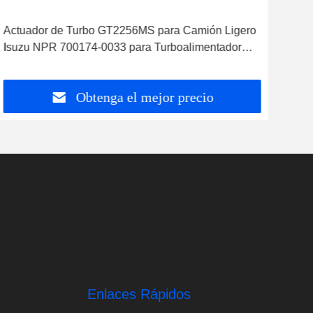
Actuador de Turbo GT2256MS para Camión Ligero
Cit
Isuzu NPR 700174-0033 para Turboalimentador
el 
704136 704136-0002
Obtenga el mejor precio
Enlaces Rápidos