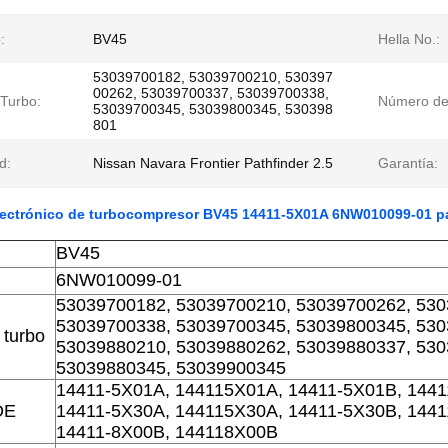
:
BV45
Hella No.:
53039700182, 53039700210, 530397
00262, 53039700337, 53039700338,
 Turbo:
Número de
53039700345, 53039800345, 530398
801
d:
Nissan Navara Frontier Pathfinder 2.5
Garantía:
ectrónico de turbocompresor BV45 14411-5X01A 6NW010099-01 par
BV45
6NW010099-01
53039700182, 53039700210, 53039700262, 530
53039700338, 53039700345, 53039800345, 530
 turbo
53039880210, 53039880262, 53039880337, 530
53039880345, 53039900345
14411-5X01A, 144115X01A, 14411-5X01B, 144
OE
14411-5X30A, 144115X30A, 14411-5X30B, 144
14411-8X00B, 144118X00B