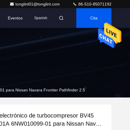
tonglint01@tonglint.com
86-510-85071192
Eventos
Cita
Spanish
 para Nissan Navara Frontier Pathfinder 2.5
electrónico de turbocompresor BV45
01A 6NW010099-01 para Nissan Navara