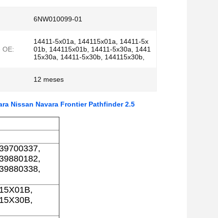
6NW010099-01
14411-5x01a, 144115x01a, 14411-5x
 OE:
01b, 144115x01b, 14411-5x30a, 1441
15x30a, 14411-5x30b, 144115x30b,
12 meses
a Nissan Navara Frontier Pathfinder 2.5
39700337,
39880182,
39880338,
115X01B,
115X30B,