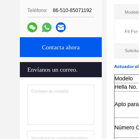
Teléfono:
86-510-85071192
Modelo
Fit For
Contacta ahora
Solicitu
Actuador el
Envíanos un correo.
Modelo
Hella No.
Apto para
Número 