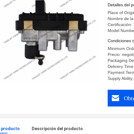
Frontier P
Detalles del 
Place of Origi
Nombre de la 
Certificación
Model Numbe
Condiciones 
Minimum Orde
Precio: negot
Packaging Det
Delivery Time
Payment Term
Supply Abilit
Obt
l producto
Descripción del producto