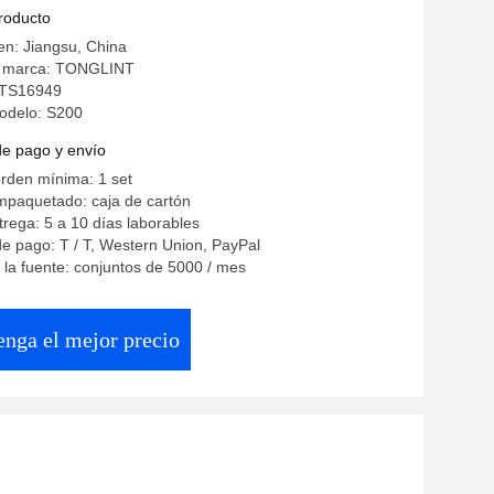
F6M1013FC
producto
en: Jiangsu, China
a marca: TONGLINT
: TS16949
odelo: S200
de pago y envío
rden mínima: 1 set
mpaquetado: caja de cartón
rega: 5 a 10 días laborables
e pago: T / T, Western Union, PayPal
la fuente: conjuntos de 5000 / mes
enga el mejor precio