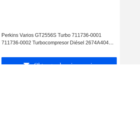
Perkins Varios GT2556S Turbo 711736-0001
Nis
711736-0002 Turbocompresor Diésel 2674A404
TB2
2674A201
mot
Obtenga el mejor precio