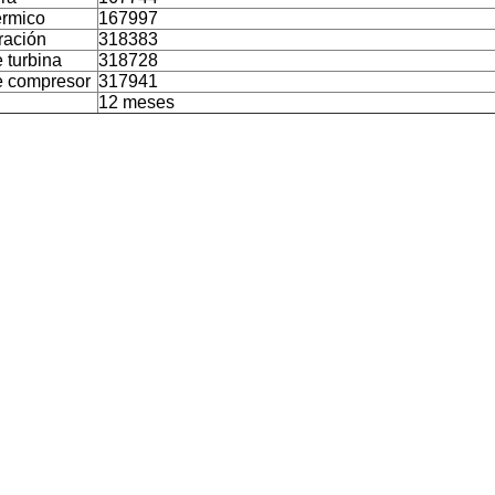
érmico
167997
ración
318383
 turbina
318728
e compresor
317941
12 meses