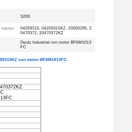
S200
 equipo
04259315, 04259315KZ, 20500295, 2
0470372, 20470372KZ
Deutz Industrial con motor BF6M1013
FC
04259315KZ con motor BF6M1013FC
0470372KZ
FC
1013FC