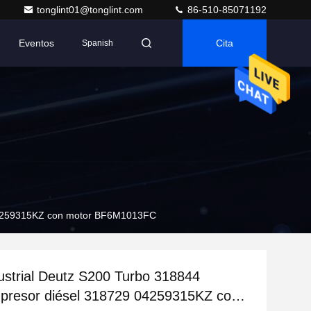
tonglint01@tonglint.com
86-510-85071192
Eventos
Cita
Spanish
 04259315KZ con motor BF6M1013FC
ustrial Deutz S200 Turbo 318844
presor diésel 318729 04259315KZ con