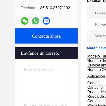
Resaltar:
Te
Teléfono:
86-510-85071192
Produc
Número
Contacta ahora
Versión
Motor indu
Envíanos un correo.
Modelo Tu
Número de
Versión ant
Número O
Aplicación
Combustib
Cartucho
Rueda de t
Rueda de 
Carcasa de
Placa tras