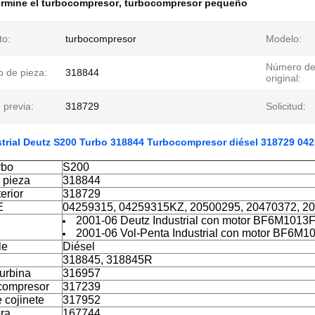
rmine el turbocompresor
,
turbocompresor pequeño
to:
turbocompresor
Modelo:
Número de
 de pieza:
318844
original:
 previa:
318729
Solicitud:
strial Deutz S200 Turbo 318844 Turbocompresor diésel 318729 
rbo
S200
 pieza
318844
erior
318729
E
04259315, 04259315KZ, 20500295, 20470372, 2
2001-06 Deutz Industrial con motor BF6M1013
2001-06 Vol-Penta Industrial con motor BF6M
le
Diésel
318845, 318845R
urbina
316957
compresor
317239
 cojinete
317952
era
167744