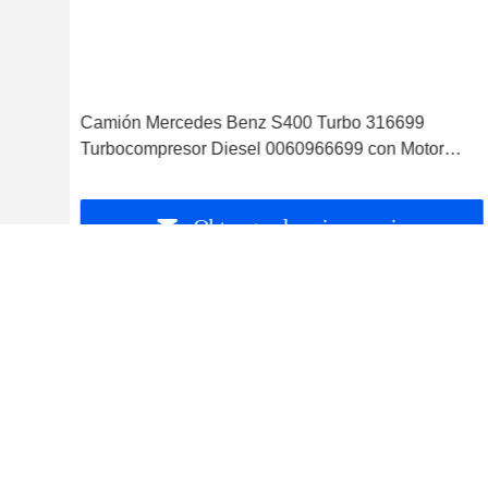
Camión Mercedes Benz S400 Turbo 316699
Turbocompresor Diesel 0060966699 con Motor
OM501LA Euro-3
Obtenga el mejor precio