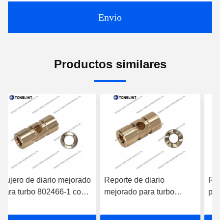
Envío
Productos similares
Reporte de diario
Rujero de diario mejorado
mejorado para turbo
para turbo 794743-5 con
777687-1 con cuña de
cuña de aceite
aceite