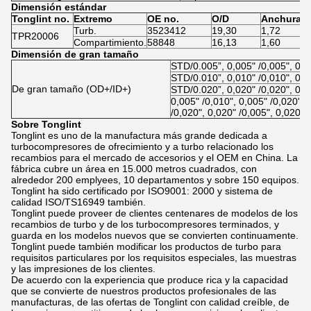
Dimensión estándar
Tonglint no.
Extremo
OE no.
O/D
Anchura
Turb.
3523412
19,30
1,72
TPR20006
Compartimiento.
58848
16,13
1,60
Dimensión de gran tamaño
STD/0.005”, 0,005" /0,005", 0,
STD/0.010”, 0,010" /0,010", 0,
De gran tamaño (OD+/ID+)
STD/0.020”, 0,020" /0,020", 0,
0,005" /0,010", 0,005" /0,020", 
/0,020", 0,020" /0,005", 0,020" 
Sobre Tonglint
Tonglint es uno de la manufactura más grande dedicada a
turbocompresores de ofrecimiento y a turbo relacionado los
recambios para el mercado de accesorios y el OEM en China. La
fábrica cubre un área en 15.000 metros cuadrados, con
alrededor 200 emplyees, 10 departamentos y sobre 150 equipos.
Tonglint ha sido certificado por ISO9001: 2000 y sistema de
calidad ISO/TS16949 también.
Tonglint puede proveer de clientes centenares de modelos de los
recambios de turbo y de los turbocompresores terminados, y
guarda en los modelos nuevos que se convierten continuamente.
Tonglint puede también modificar los productos de turbo para
requisitos particulares por los requisitos especiales, las muestras
y las impresiones de los clientes.
De acuerdo con la experiencia que produce rica y la capacidad
que se convierte de nuestros productos profesionales de las
manufacturas, de las ofertas de Tonglint con calidad creíble, de