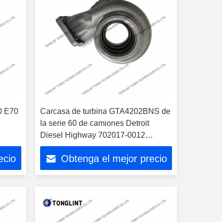
0 E70
Carcasa de turbina GTA4202BNS de
0
la serie 60 de camiones Detroit
Diesel Highway 702017-0012
451911-0028 para turbocompresor
ecio
Obtenga el mejor precio
714792-0002