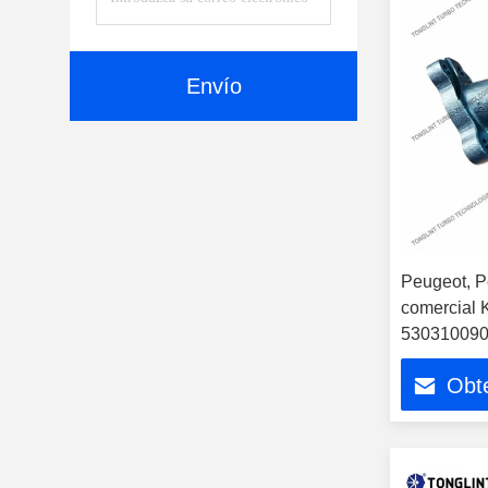
Envío
Peugeot, P
comercial K
5303100909
turbocomp
Obte