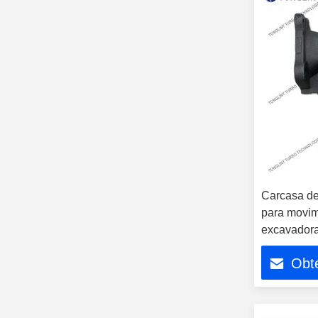
Carcasa de
para movimi
excavador
Turbocomp
Obte