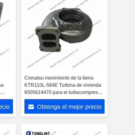
Comatsu movimiento de la tierra
sa
KTR110L-584E Turbina de vivienda
r
6505614470 para el turbocompresor
6505655091
ecio
Obtenga el mejor precio