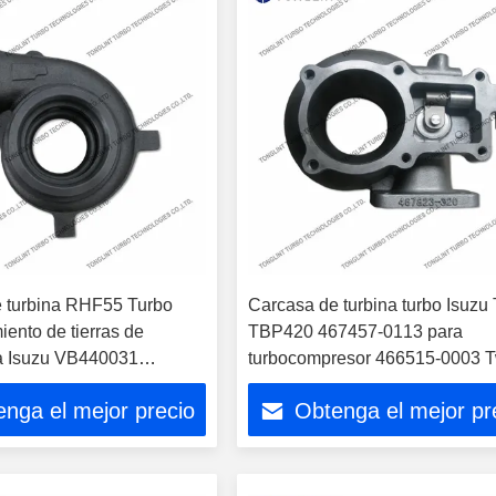
 turbina RHF55 Turbo
Carcasa de turbina turbo Isuzu
ento de tierras de
TBP420 467457-0113 para
a Isuzu VB440031
turbocompresor 466515-0003 
resor 8973628390 CIES
Flow
nga el mejor precio
Obtenga el mejor pr