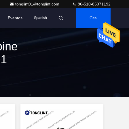
tonglint01@tonglint.com
86-510-85071192
Eventos
Cita
Spanish
bine
31