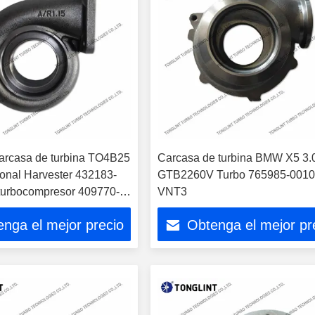
Carcasa de turbina TO4B25
Carcasa de turbina BMW X5 3.
ional Harvester 432183-
GTB2260V Turbo 765985-001
turbocompresor 409770-
VNT3
nga el mejor precio
Obtenga el mejor pr