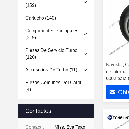
(159)
Cartucho
(140)
Componentes Principales
(319)
Piezas De Servicio Turbo
(120)
Navistar, 
Accesorios De Turbo
(11)
de Internat
0002 para 
Piezas Comunes Del Carril
0019
(4)
Obte
Contactos
Contactos:
Miss. Eva Tsao