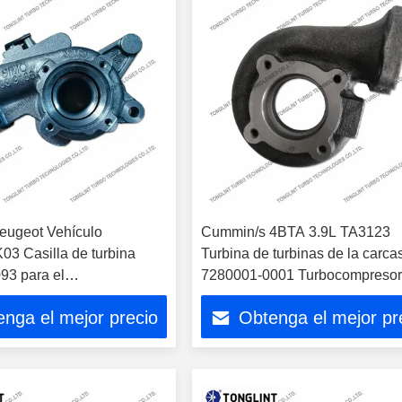
eugeot Vehículo
Cummin/s 4BTA 3.9L TA3123
03 Casilla de turbina
Turbina de turbinas de la carca
3 para el
7280001-0001 Turbocompreso
resor 53039880062
4988426
nga el mejor precio
Obtenga el mejor pr