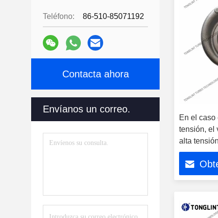
Teléfono:
86-510-85071192
Contacta ahora
Envíanos un correo.
En el caso 
tensión, el
alta tensión
turbinas de
Obte