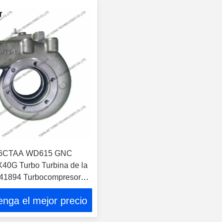
 6CTAA WD615 GNC
0G Turbo Turbina de la
841894 Turbocompresor
12600114207
nga el mejor precio