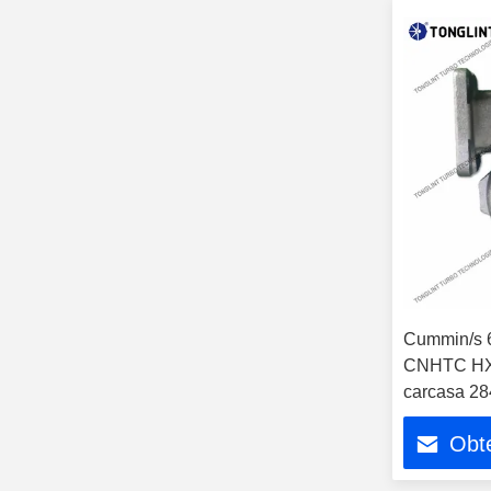
Cummin/s
CNHTC HX4
carcasa 2
3775588 6
Obte