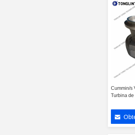
Cummin/s V
Turbina de
Obte