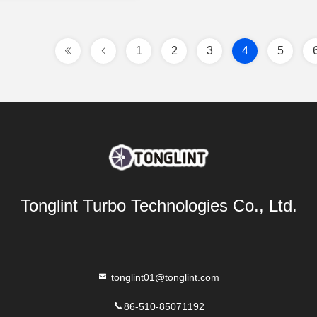
1
2
3
4
5
Tonglint Turbo Technologies Co., Ltd.
tonglint01@tonglint.com
86-510-85071192